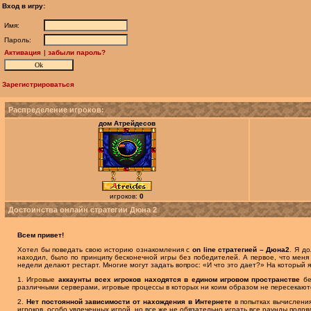
Вход в игру:
Имя:
Пароль:
Активация
|
забыли пароль?
Зарегистрироваться
Распределение игроков:
дом Атрейдесов
игроков:
0
Достоинства онлайн стратегии Дюна 2
Всем привет!
Хотел бы поведать свою историю ознакомления с
on line стратегией – Дюна2
. Я д
находил, было по принципу бесконечной игры без победителей. А первое, что меня 
недели делают рестарт. Многие могут задать вопрос: «И что это дает?» На который 
1. Игровые
аккаунты всех игроков находятся в едином игровом пространстве
бе
различными серверами, игровые процессы в которых ни коим образом не пересекают
2.
Нет постоянной зависимости от нахождения в Интернете
в попытках вычисления
игроков, особо увлеченных игрой, но все же не обязательно играть все раунды подря