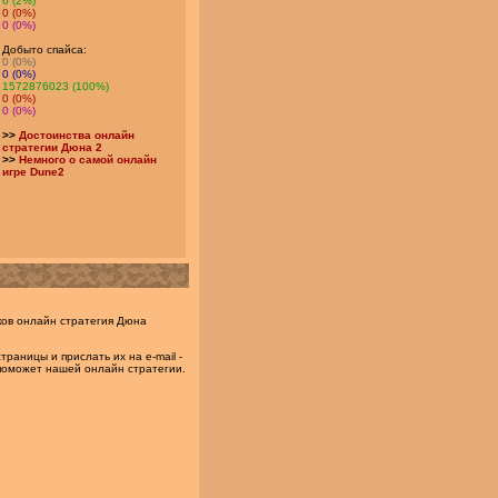
6 (2%)
0 (0%)
0 (0%)
Добыто спайса:
0 (0%)
0 (0%)
1572876023 (100%)
0 (0%)
0 (0%)
>>
Достоинства онлайн
стратегии Дюна 2
>>
Немного о самой онлайн
игре Dune2
иков онлайн стратегия Дюна
аницы и прислать их на e-mail -
 поможет нашей онлайн стратегии.