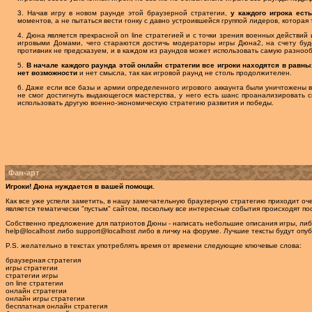
3. Начав игру в новом раунде этой браузерной стратегии,
у каждого игрока ест
моментов, а не пытаться вести гонку с давно устроившейся группой лидеров, которая 
4. Дюна является прекрасной
on
line
стратегией и с точки зрения военных действий
игровыми Домами, чего стараются достичь модераторы игры Дюна2, на счету буд
противник не предсказуем, и в каждом из раундов может использовать самую разноо
5.
В начале каждого раунда этой онлайн стратегии все игроки находятся в рав
нет возможности
и нет смысла, так как игровой раунд не столь продолжителен.
6. Даже если все базы и армии определенного игрового аккаунта были уничтожены в
не смог достигнуть выдающегося мастерства, у него есть шанс проанализировать 
использовать другую военно-экономическую стратегию развития и победы.
Фан-арт
Игроки! Дюна нуждается в вашей помощи.
Как все уже успели заметить, в нашу замечательную браузерную стратегию приходит оче
является тематически "пустым" сайтом, поскольку все интересные события происходят по
Собственно предложение для патриотов Дюны - написать небольшие описания игры, либо
help@localhost либо support@localhost либо в личку на форуме. Лучшие тексты будут оп
P.S. желательно в текстах употреблять время от времени следующие ключевые слова:
браузерная стратегия
игры стратегии
стратегии игры
on line стратегии
онлайн стратегии
онлайн игры стратегии
бесплатная онлайн стратегия