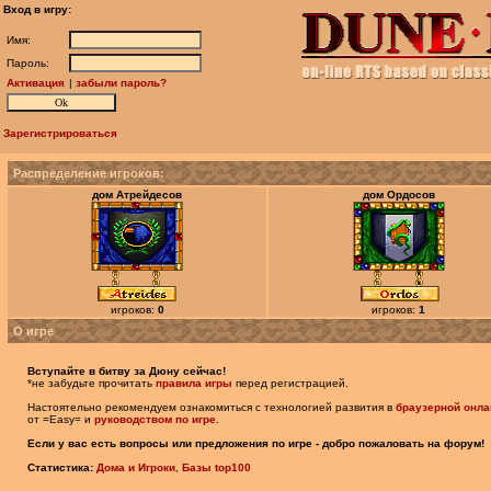
Вход в игру:
Имя:
Пароль:
Активация
|
забыли пароль?
Зарегистрироваться
Распределение игроков:
дом Атрейдесов
дом Ордосов
игроков:
0
игроков:
1
О игре
Вступайте в битву за Дюну сейчас!
*не забудьте прочитать
правила игры
перед регистрацией.
Настоятельно рекомендуем ознакомиться с технологией развития в
браузерной онла
от =Easy= и
руководством по игре
.
Если у вас есть вопросы или предложения по игре - добро пожаловать на форум!
Статистика:
Дома и Игроки
,
Базы top100