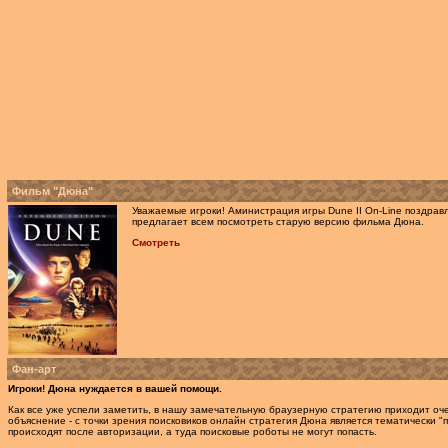
Фильм "Дюна"
Уважаемые игроки! Аминистрация игры Dune II On-Line поздрав
предлагает всем посмотреть старую версию фильма Дюна.
Смотреть
Фан-арт
Игроки! Дюна нуждается в вашей помощи.
Как все уже успели заметить, в нашу замечательную браузерную стратегию приходит оче
объяснение - с точки зрения поисковиков онлайн стратегия Дюна является тематически "
происходят после авторизации, а туда поисковые роботы не могут попасть.